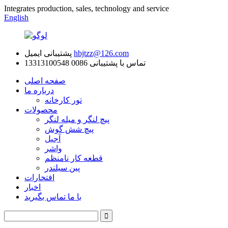
Integrates production, sales, technology and service
English
hbjtzz@126.com
پشتیبانی ایمیل
تماس با پشتیبانی
0086 13313100548
صفحه اصلی
درباره ما
تور کارخانه
محصولات
پیچ لنگر و میله لنگر
پیچ شش گوش
آجیل
واشر
قطعه کار نامنظم
پین سیلندر
افتخارات
اخبار
با ما تماس بگیرید