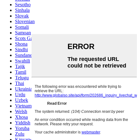
Sesotho
Sinhala
Slovak
Slovenian
Somali
Samoan
Scots Gaelic
Shona
Sindhi
Sundanese
Swahili
Tajik
Tamil
Telugu
Thai
Ukrainian
Urdu
Uzbek
Vietnamese
Welsh
Xhosa
Yiddish
Yoruba
Zulu
Kinyarwanda