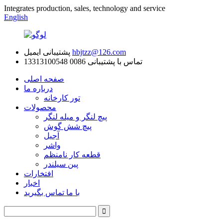
Integrates production, sales, technology and service
English
hbjtzz@126.com
پشتیبانی ایمیل
تماس با پشتیبانی
0086 13313100548
صفحه اصلی
درباره ما
تور کارخانه
محصولات
پیچ لنگر و میله لنگر
پیچ شش گوش
آجیل
واشر
قطعه کار نامنظم
پین سیلندر
افتخارات
اخبار
با ما تماس بگیرید