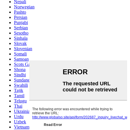
Nepali
Norwegian
Pashto
Persian
Punjabi
Serbian
Sesotho
Sinhala
Slovak
Slovenian
Somali
Samoan
Scots Gaelic
Shona
Sindhi
Sundanese
Swahili
Tajik
Tamil
Telugu
Thai
Ukrainian
Urdu
Uzbek
Vietnamese