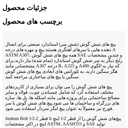
جزئیات محصول
برچسب های محصول
پیچ های شش گوش (شش سر) استاندارد صنعتی برای اتصال
دهنده هایی با سرهای آهنگری هستند.پیچ و مهره های درجه A
ASTM A307، همه پیچ های شش گوش SAE و چندین مشخصات
رایج دیگر به سر شش گوش استاندارد (تمام شده) نیاز دارند.برای
مشخصاتی مانند A307 درجه B، A325 و A490 که نیاز به الگوی
هگز سنگین دارند، به تلورانس های ابعادی پیچ های شش گوش
سنگین یا پیچ های ساختاری مراجعه کنید.
پیچ های شش گوش را می توان برای بسیاری از کاربردهای
مختلف استفاده کرد که شامل چسباندن چوب، فولاد و سایر
مصالح ساختمانی برای پروژه هایی مانند اسکله ها، پل ها، سازه
های بزرگراه و ساختمان ها می شود.پیچ های شش گوش با سر
فورج نیز معمولاً به عنوان پیچ لنگر سردار استفاده می شود.
Juntean Bolt پیچ‌های شش گوش را از قطر 1/2 اینچ تا قطر 2-1/2
اینچ در اکثر مشخصات ASTM، AASHTO و SAE تولید