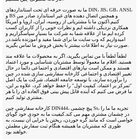
ما به صورت حرفه ای تحت استانداردهای DIN، JIS، GB، ANSI،
و BS و همچنین اتصال دهنده های غیر استاندارد صادر می
کنیم.اکنون ما با مشتریانی از روسیه، ایران، اروپا و آمریکا
همکاری نزدیکی داشته ایم و نظرات خوبی را از کاربران کسب
کرده ایم.ما از علاقه شما به شرکت ما بسیار سپاسگزاریم و
امیدواریم که وب سایت ما برای شما مفید و آموزنده باشد.در
صورت نیاز به اطلاعات بیشتر با بخش فروش ما تماس بگیرید.
لطفاً لطفاً با من تماس بگیرید، اگر به محصولات ما علاقه مند
هستید. اقلام ما معمولاً توسط مشتریان شناسایی و مورد اعتماد
هستند و ممکن است نیازهای اقتصادی و اجتماعی دائماً در حال
تغییر اقتصادی و اجتماعی کارخانه سفارشی سازی شده در چین
را برآورده سازند، با توسعه جامعه اقتصاد، شرکت ما یک اصل
"تمرکز بر اعتماد، کیفیت اول" را حفظ خواهد کرد، علاوه بر این،
ما فرض می کنیم که آینده قابل پیش بینی فوق العاده ای را با هر
مشتری تولید کنیم.
کارخانه سفارشی چین DIN444، پیچ چشمی Ss، تجربه ما ما را
در چشمان مشتری مهم می کند.کیفیت ما به خودی خود گویای
خواصی است که مانند گره خوردن، ریختن یا خرابی آن نیست، به
طوری که مشتریان ما همیشه هنگام ثبت سفارش مطمئن
خواهند بود.