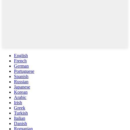
English
French
German
Portuguese
Spanish
Russian
Japanese
Korean
Arabic
Irish
Greek
Turkish
Italian
Danish
Romanian