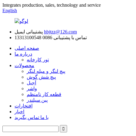
Integrates production, sales, technology and service
English
hbjtzz@126.com
پشتیبانی ایمیل
تماس با پشتیبانی
0086 13313100548
صفحه اصلی
درباره ما
تور کارخانه
محصولات
پیچ لنگر و میله لنگر
پیچ شش گوش
آجیل
واشر
قطعه کار نامنظم
پین سیلندر
افتخارات
اخبار
با ما تماس بگیرید