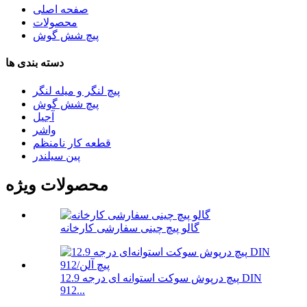
صفحه اصلی
محصولات
پیچ شش گوش
دسته بندی ها
پیچ لنگر و میله لنگر
پیچ شش گوش
آجیل
واشر
قطعه کار نامنظم
پین سیلندر
محصولات ویژه
گالو پیچ چینی سفارشی کارخانه
پیچ درپوش سوکت استوانه ای درجه 12.9 DIN
912...