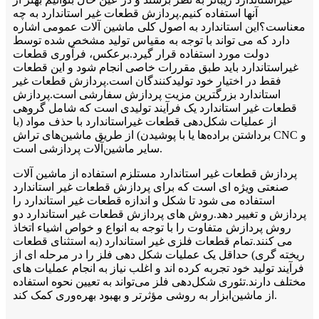
آنها استفاده کنیم.پردازش قطعات غیر استاندارد به چه
معناست؟این استاندارد به اصول کلی ماشین آلات عمومی اشاره
دارد که می تواند با توجه به مقیاس تولید مشخص شده توسط
دولت مورد استفاده قرار گیرد.برعکس، فرآوری قطعات
غیراستاندارد باید طبق مقررات خاصی انجام شود و این قطعات
فقط در اختیار خود تولیدکنندگان است.پردازش قطعات غیر
استاندارد بزرگترین مزیت پردازش سفارشی است.پردازش
قطعات غیر استاندارد یک فرآیند تولیدی است که شامل گروهی
از عملیات شکل‌دهی قطعات غیراستاندارد با حذف مواد (با
برداشتن براده‌ها یا با پوشیدن) از طریق ماشین‌های تراش CNC و
سایر ماشین‌آلات پردازشی است.
پردازش قطعات غیر استاندارد مستلزم استفاده از ماشین آلات
صنعتی ویژه ای است که برای پردازش قطعات غیر استاندارد
استفاده می شود تا شکل و اندازه قطعات غیر استاندارد را
پردازش و تغییر دهد.روش های پردازش قطعات غیر استاندارد دو
روش پردازش متفاوت را با توجه به انواع و خواص اشیاء اتخاذ
می کنند.تمام قطعات فلزی غیر استاندارد (به استثنای قطعات
ریخته گری) حداقل یک عملیات شکل دهی فلز را در مرحله ای از
فرآیند تولید خود تجربه کرده اند و اغلب نیاز به انجام عملیات های
مختلف دارند.تئوری شکل‌دهی فلز می‌تواند به تعیین نحوه استفاده
از ماشین‌ابزار به روشی مؤثرتر و بهبود بهره‌وری کمک کند.