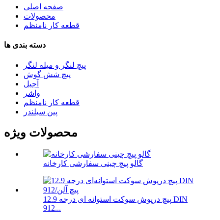
صفحه اصلی
محصولات
قطعه کار نامنظم
دسته بندی ها
پیچ لنگر و میله لنگر
پیچ شش گوش
آجیل
واشر
قطعه کار نامنظم
پین سیلندر
محصولات ویژه
گالو پیچ چینی سفارشی کارخانه
پیچ درپوش سوکت استوانه ای درجه 12.9 DIN
912...