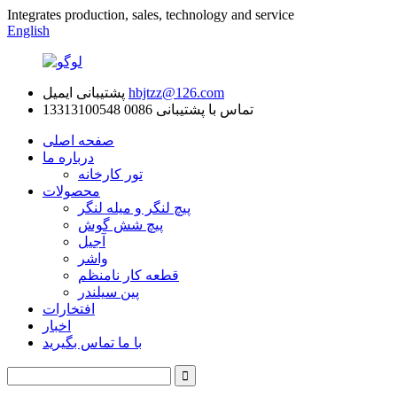
Integrates production, sales, technology and service
English
hbjtzz@126.com
پشتیبانی ایمیل
تماس با پشتیبانی
0086 13313100548
صفحه اصلی
درباره ما
تور کارخانه
محصولات
پیچ لنگر و میله لنگر
پیچ شش گوش
آجیل
واشر
قطعه کار نامنظم
پین سیلندر
افتخارات
اخبار
با ما تماس بگیرید