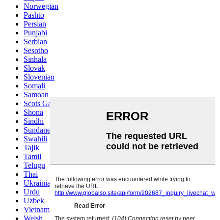
Norwegian
Pashto
Persian
Punjabi
Serbian
Sesotho
Sinhala
Slovak
Slovenian
Somali
Samoan
Scots Gaelic
Shona
Sindhi
Sundanese
Swahili
Tajik
Tamil
Telugu
Thai
Ukrainian
Urdu
Uzbek
Vietnamese
Welsh